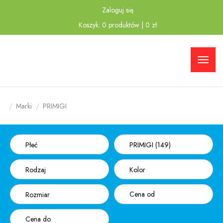
Zaloguj się
Przejdź
Przejdź
Koszyk:
0
produktów
|
0
zł
do menu
do
głównego
menu w
stopce
Marki
PRIMIGI
Płeć
PRIMIGI (149)
Rodzaj
Kolor
Rozmiar