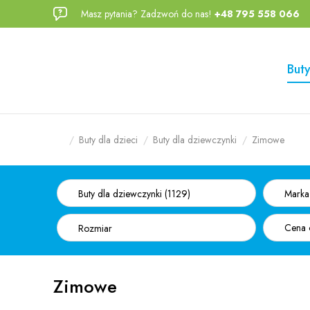
Masz pytania? Zadzwoń do nas!
+48 795 558 066
Przejdź
Przejdź
do menu
do
głównego
menu w
Buty
stopce
Buty dla dzieci
Buty dla dziewczynki
Zimowe
Buty dla dziewczynki (1129)
Marka
Rozmiar
Zimowe