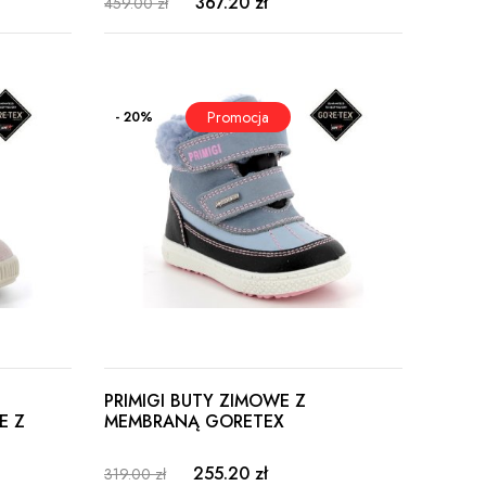
367.20 zł
459.00 zł
- 20%
PRIMIGI BUTY ZIMOWE Z
E Z
MEMBRANĄ GORETEX
255.20 zł
319.00 zł