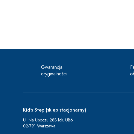
Gwarancja
F
oryginalności
o
Kid's Step (sklep stacjonarny)
Ul. Na Uboczu 28B lok. UB6
02-791 Warszawa