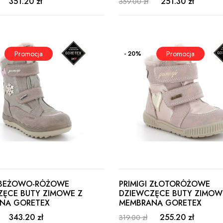
351.20 zł
251.30 zł
359.00 zł
- 20%
I BEŻOWO-RÓŻOWE
PRIMIGI ZŁOTORÓŻOWE
ZĘCE BUTY ZIMOWE Z
DZIEWCZĘCE BUTY ZIMOW
NĄ GORETEX
MEMBRANĄ GORETEX
343.20 zł
255.20 zł
319.00 zł