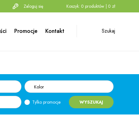
Zaloguj się
Koszyk:
0
produktów
|
0
zł
ści
Promocje
Kontakt
Szukaj
Kolor
Tylko promocje
WYSZUKAJ