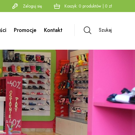
Zaloguj się
Koszyk:
0
produktów
|
0
zł
ści
Promocje
Kontakt
Szukaj