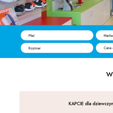
Płeć
Marka
Rozmiar
Wy
KAPCIE dla dziewczyn