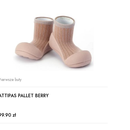
Pierwsze buty
Kapcie
ATTIPAS PALLET BERRY
KAPCI
99.90 zł
129.00