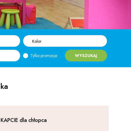
Kolor
Tylko promocje
WYSZUKAJ
cka
KAPCIE dla chłopca