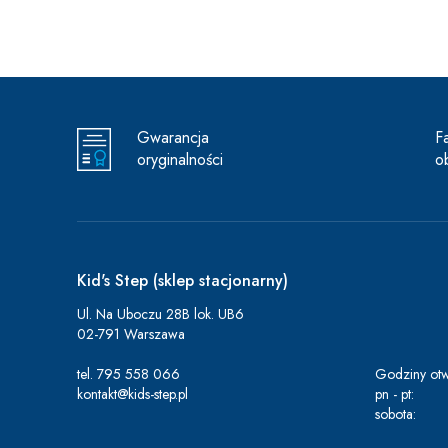
Gwarancja
F
oryginalności
o
Kid's Step (sklep stacjonarny)
Ul. Na Uboczu 28B lok. UB6
02-791 Warszawa
tel.
795 558 066
Godziny otw
kontakt@kids-step.pl
pn - pt:
sobota: