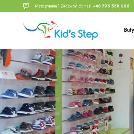
Masz pytania? Zadzwoń do nas!
+48 795 558 066
Przejdź
Przejdź
do menu
do
głównego
menu w
Buty
stopce