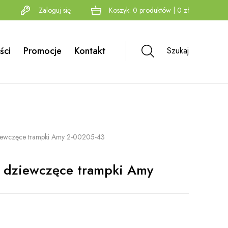
Zaloguj się
Koszyk:
0
produktów
|
0
zł
ści
Promocje
Kontakt
Szukaj
ziewczęce trampki Amy 2-00205-43
e dziewczęce trampki Amy