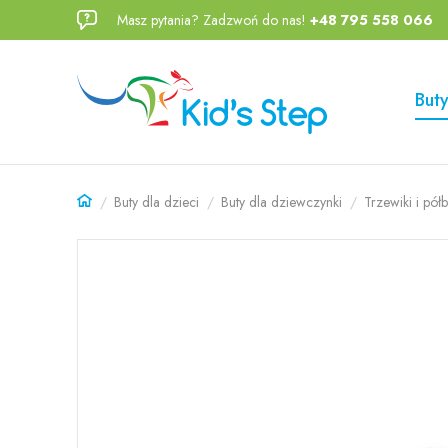
Masz pytania? Zadzwoń do nas!
+48 795 558 066
Przejdź
Przejdź
do menu
do
głównego
menu w
Buty
stopce
Buty dla dzieci
Buty dla dziewczynki
Trzewiki i półb