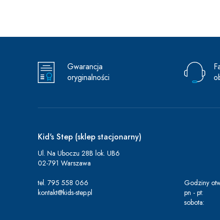
Gwarancja
F
oryginalności
o
Kid's Step (sklep stacjonarny)
Ul. Na Uboczu 28B lok. UB6
02-791 Warszawa
tel.
795 558 066
Godziny otw
kontakt@kids-step.pl
pn - pt:
sobota: