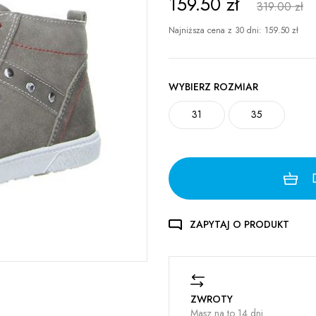
159.50
zł
319.00 zł
Najniższa cena z 30 dni:
159.50
zł
WYBIERZ ROZMIAR
31
35
ZAPYTAJ O PRODUKT
ZWROTY
Masz na to 14 dni