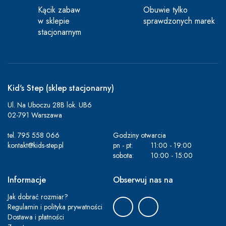
Kącik zabaw
Obuwie tylko
w sklepie
sprawdzonych marek
stacjonarnym
Kid's Step (sklep stacjonarny)
Ul. Na Uboczu 28B lok. UB6
02-791 Warszawa
tel.
795 558 066
Godziny otwarcia
kontakt@kids-step.pl
pn - pt:
11:00 - 19:00
sobota:
10:00 - 15:00
Informacje
Obserwuj nas na
Jak dobrać rozmiar?
Regulamin i polityka prywatności
Dostawa i płatności