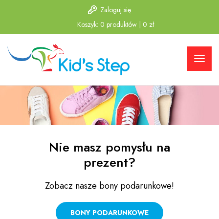
Zaloguj się
Przejdź
Przejdź
Koszyk:
0
produktów
|
0
zł
do menu
do
głównego
menu w
stopce
Nie masz pomysłu na
prezent?
Zobacz nasze bony podarunkowe!
BONY PODARUNKOWE