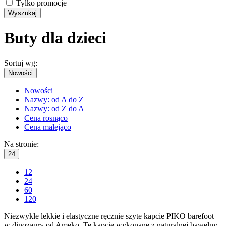
Tylko promocje
Wyszukaj
Buty dla dzieci
Sortuj wg:
Nowości
Nowości
Nazwy: od A do Z
Nazwy: od Z do A
Cena rosnąco
Cena malejąco
Na stronie:
24
12
24
60
120
Niezwykle lekkie i elastyczne ręcznie szyte kapcie PIKO barefoot
w dinozaury od Ameko. Te kapcie wykonane z naturalnej bawełny