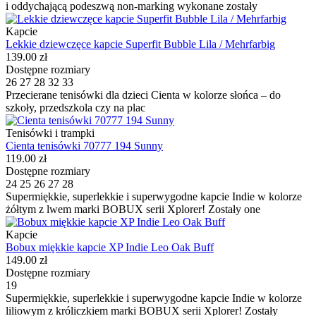
i oddychającą podeszwą non-marking wykonane zostały
Kapcie
Lekkie dziewczęce kapcie Superfit Bubble Lila / Mehrfarbig
139.00 zł
Dostępne rozmiary
26
27
28
32
33
Przecierane tenisówki dla dzieci Cienta w kolorze słońca – do
szkoły, przedszkola czy na plac
Tenisówki i trampki
Cienta tenisówki 70777 194 Sunny
119.00 zł
Dostępne rozmiary
24
25
26
27
28
Supermiękkie, superlekkie i superwygodne kapcie Indie w kolorze
żółtym z lwem marki BOBUX serii Xplorer! Zostały one
Kapcie
Bobux miękkie kapcie XP Indie Leo Oak Buff
149.00 zł
Dostępne rozmiary
19
Supermiękkie, superlekkie i superwygodne kapcie Indie w kolorze
liliowym z króliczkiem marki BOBUX serii Xplorer! Zostały