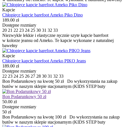
Kapcie
Chłopięce kapcie barefoot Ameko Piko Dino
189.00 zł
Dostępne rozmiary
20
21
22
23
24
25
30
31
32
33
Niezwykle lekkie i elastyczne ręcznie szyte kapcie barefoot
w kolorze jeansu od Ameko. Te kapcie wykonane z naturalnej
bawełny
Kapcie
Chłopięce kapcie barefoot Ameko PIKO Jeans
189.00 zł
Dostępne rozmiary
22
23
24
25
26
27
28
30
31
32
33
Bon Podarunkowy na kwotę 50 zł Do wykorzystania na zakup
butów w naszym sklepie stacjonarnym (KIDS STEP buty
Bon Podarunkowy 50 zł
50.00 zł
Dostępne rozmiary
50 zł
Bon Podarunkowy na kwotę 100 zł Do wykorzystania na zakup
butów w naszym sklepie stacjonarnym (KIDS STEP buty