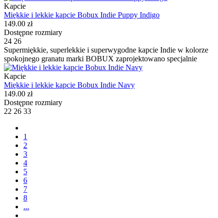
Kapcie
Miękkie i lekkie kapcie Bobux Indie Puppy Indigo
149.00 zł
Dostępne rozmiary
24
26
Supermiękkie, superlekkie i superwygodne kapcie Indie w kolorze
spokojnego granatu marki BOBUX zaprojektowano specjalnie
Kapcie
Miękkie i lekkie kapcie Bobux Indie Navy
149.00 zł
Dostępne rozmiary
22
26
33
1
2
3
4
5
6
7
8
...