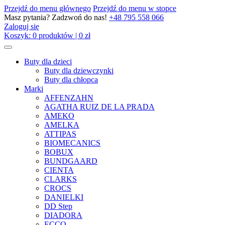
Przejdź do menu głównego
Przejdź do menu w stopce
Masz pytania? Zadzwoń do nas!
+48 795 558 066
Zaloguj się
Koszyk:
0
produktów
|
0
zł
Buty dla dzieci
Buty dla dziewczynki
Buty dla chłopca
Marki
AFFENZAHN
AGATHA RUIZ DE LA PRADA
AMEKO
AMELKA
ATTIPAS
BIOMECANICS
BOBUX
BUNDGAARD
CIENTA
CLARKS
CROCS
DANIELKI
DD Step
DIADORA
ECCO