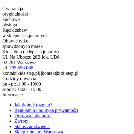
Gwarancja
oryginalności
Fachowa
obsługa
Kącik zabaw
w sklepie stacjonarnym
Obuwie tylko
sprawdzonych marek
Kid's Step (sklep stacjonarny)
Ul. Na Uboczu 28B lok. UB6
02-791 Warszawa
tel.
795 558 066
kontakt|kids-step.pl| |kontakt|kids-step.pl
Godziny otwarcia
pn - pt:
11:00 - 19:00
sobota:
10:00 - 15:00
Informacje
Jak dobrać rozmiar?
Regulamin i polityka prywatności
Dostawa i płatności
Zwroty
Status zamówienia
Sklep z butami Warszawa