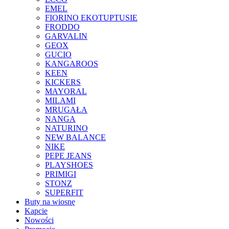
EMEL
FIORINO EKOTUPTUSIE
FRODDO
GARVALIN
GEOX
GUCIO
KANGAROOS
KEEN
KICKERS
MAYORAL
MILAMI
MRUGAŁA
NANGA
NATURINO
NEW BALANCE
NIKE
PEPE JEANS
PLAYSHOES
PRIMIGI
STONZ
SUPERFIT
Buty na wiosnę
Kapcie
Nowości