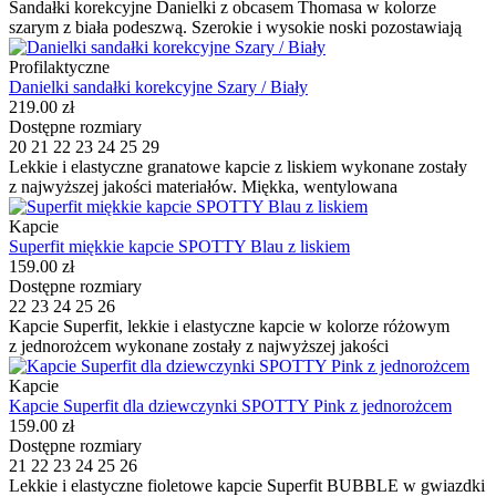
Sandałki korekcyjne Danielki z obcasem Thomasa w kolorze
szarym z biała podeszwą. Szerokie i wysokie noski pozostawiają
Profilaktyczne
Danielki sandałki korekcyjne Szary / Biały
219.00 zł
Dostępne rozmiary
20
21
22
23
24
25
29
Lekkie i elastyczne granatowe kapcie z liskiem wykonane zostały
z najwyższej jakości materiałów. Miękka, wentylowana
Kapcie
Superfit miękkie kapcie SPOTTY Blau z liskiem
159.00 zł
Dostępne rozmiary
22
23
24
25
26
Kapcie Superfit, lekkie i elastyczne kapcie w kolorze różowym
z jednorożcem wykonane zostały z najwyższej jakości
Kapcie
Kapcie Superfit dla dziewczynki SPOTTY Pink z jednorożcem
159.00 zł
Dostępne rozmiary
21
22
23
24
25
26
Lekkie i elastyczne fioletowe kapcie Superfit BUBBLE w gwiazdki