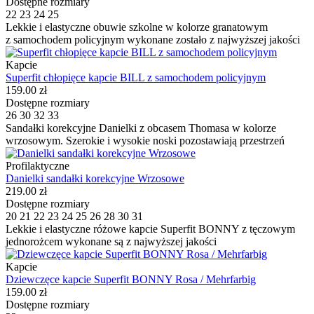
Dostępne rozmiary
22
23
24
25
Lekkie i elastyczne obuwie szkolne w kolorze granatowym
z samochodem policyjnym wykonane zostało z najwyższej jakości
Kapcie
Superfit chłopięce kapcie BILL z samochodem policyjnym
159.00 zł
Dostępne rozmiary
26
30
32
33
Sandałki korekcyjne Danielki z obcasem Thomasa w kolorze
wrzosowym. Szerokie i wysokie noski pozostawiają przestrzeń
Profilaktyczne
Danielki sandałki korekcyjne Wrzosowe
219.00 zł
Dostępne rozmiary
20
21
22
23
24
25
26
28
30
31
Lekkie i elastyczne różowe kapcie Superfit BONNY z tęczowym
jednorożcem wykonane są z najwyższej jakości
Kapcie
Dziewczęce kapcie Superfit BONNY Rosa / Mehrfarbig
159.00 zł
Dostępne rozmiary