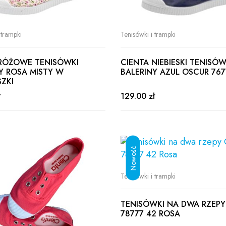
 trampki
Tenisówki i trampki
 RÓŻOWE TENISÓWKI
CIENTA NIEBIESKI TENISÓW
Y ROSA MISTY W
BALERINY AZUL OSCUR 767
ZKI
ł
129.00 zł
Tenisówki i trampki
TENISÓWKI NA DWA RZEPY
78777 42 ROSA