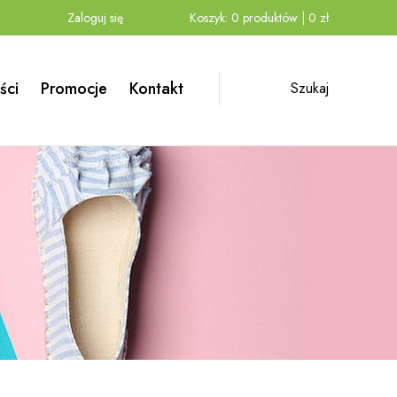
Zaloguj się
Koszyk:
0
produktów
|
0
zł
ści
Promocje
Kontakt
Szukaj