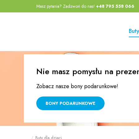
Masz pytania? Zadzwoń do nas!
+48 795 558 066
Przejdź
Przejdź
do menu
do
głównego
menu w
Buty
stopce
Nie masz pomysłu na preze
Zobacz nasze bony podarunkowe!
BONY PODARUNKOWE
Buty dla dzieci