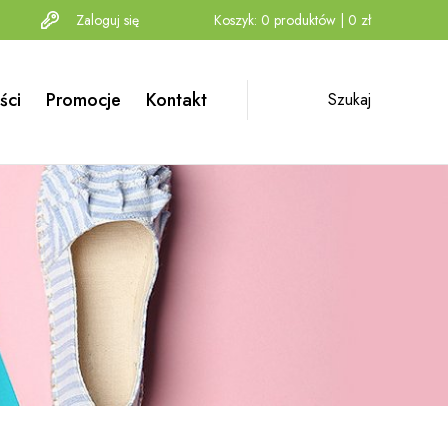
Zaloguj się
Koszyk:
0
produktów
|
0
zł
ści
Promocje
Kontakt
Szukaj