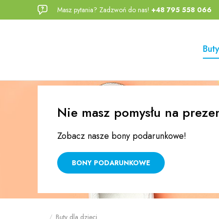
Masz pytania? Zadzwoń do nas!
+48 795 558 066
Przejdź
Przejdź
do menu
do
głównego
menu w
Buty
stopce
Nie masz pomysłu na preze
Zobacz nasze bony podarunkowe!
BONY PODARUNKOWE
Buty dla dzieci