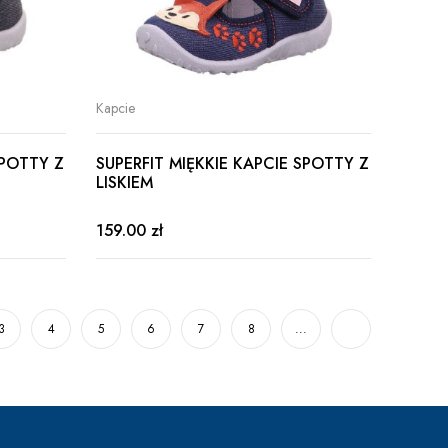
Kapcie
SPOTTY Z
SUPERFIT MIĘKKIE KAPCIE SPOTTY Z
LISKIEM
159.00 zł
3
4
5
6
7
8
...