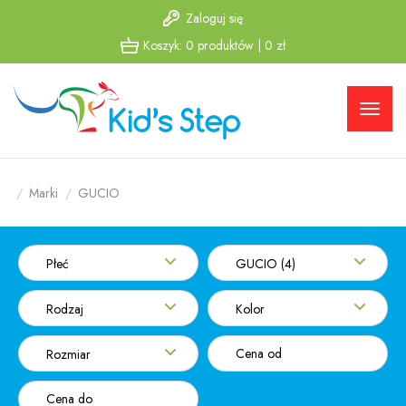
Zaloguj się
Przejdź
Przejdź
Koszyk:
0
produktów
|
0
zł
do menu
do
głównego
menu w
stopce
Marki
GUCIO
Płeć
GUCIO (4)
Rodzaj
Kolor
Rozmiar