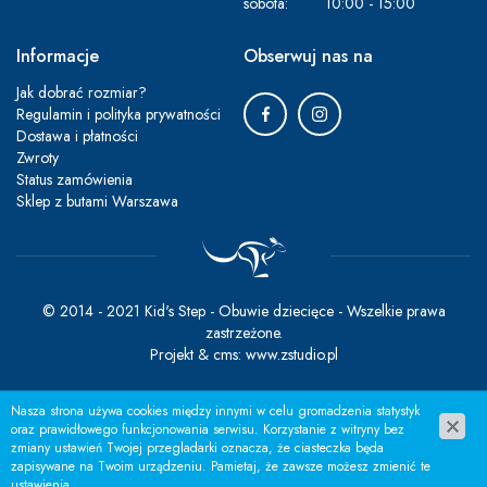
sobota:
10:00 - 15:00
Informacje
Obserwuj nas na
Jak dobrać rozmiar?
Regulamin i polityka prywatności
Dostawa i płatności
Zwroty
Status zamówienia
Sklep z butami Warszawa
© 2014 - 2021 Kid's Step - Obuwie dziecięce - Wszelkie prawa
zastrzeżone.
Projekt &
cms
:
www.zstudio.pl
Nasza strona używa cookies między innymi w celu gromadzenia statystyk
oraz prawidłowego funkcjonowania serwisu. Korzystanie z witryny bez
zmiany ustawień Twojej przegladarki oznacza, że ciasteczka będa
zapisywane na Twoim urządzeniu. Pamietaj, że zawsze możesz zmienić te
ustawienia.