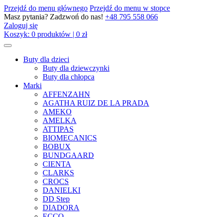
Przejdź do menu głównego
Przejdź do menu w stopce
Masz pytania? Zadzwoń do nas!
+48 795 558 066
Zaloguj się
Koszyk:
0
produktów
|
0
zł
Buty dla dzieci
Buty dla dziewczynki
Buty dla chłopca
Marki
AFFENZAHN
AGATHA RUIZ DE LA PRADA
AMEKO
AMELKA
ATTIPAS
BIOMECANICS
BOBUX
BUNDGAARD
CIENTA
CLARKS
CROCS
DANIELKI
DD Step
DIADORA
ECCO