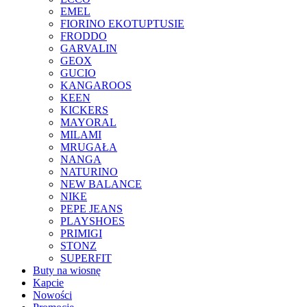
EMEL
FIORINO EKOTUPTUSIE
FRODDO
GARVALIN
GEOX
GUCIO
KANGAROOS
KEEN
KICKERS
MAYORAL
MILAMI
MRUGAŁA
NANGA
NATURINO
NEW BALANCE
NIKE
PEPE JEANS
PLAYSHOES
PRIMIGI
STONZ
SUPERFIT
Buty na wiosnę
Kapcie
Nowości