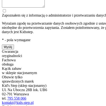
Zapoznałem się z informacją o administratorze i przetwarzaniu dany
Wyrażam zgodę na przetwarzanie danych osobowych zgodnie z ustawą
niezbędne do przetworzenia zapytania. Zostałem poinformowany, że p
danych jest Kidsstep.
* - pola wymagane
Wyślij
Gwarancja
oryginalności
Fachowa
obsługa
Kącik zabaw
w sklepie stacjonarnym
Obuwie tylko
sprawdzonych marek
Kid's Step (sklep stacjonarny)
Ul. Na Uboczu 28B lok. UB6
02-791 Warszawa
tel.
795 558 066
kontakt@kids-step.pl