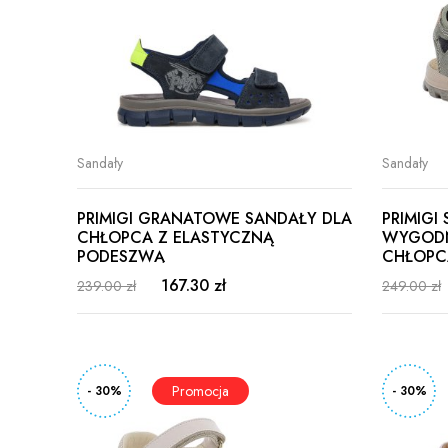
Sandały
Sandały
PRIMIGI GRANATOWE SANDAŁY DLA
PRIMIGI 
CHŁOPCA Z ELASTYCZNĄ
WYGODN
PODESZWĄ
CHŁOPC
167.30 zł
239.00 zł
249.00 zł
- 30%
- 30%