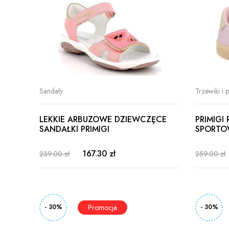
Sandały
Trzewiki i 
LEKKIE ARBUZOWE DZIEWCZĘCE
PRIMIGI
SANDAŁKI PRIMIGI
SPORTO
167.30 zł
239.00 zł
259.00 zł
- 30%
- 30%