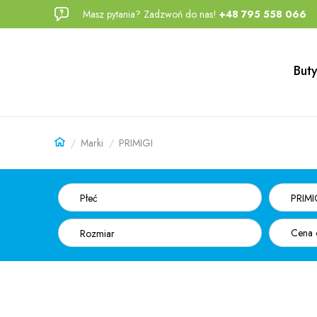
Masz pytania? Zadzwoń do nas!
+48 795 558 066
Przejdź
Przejdź
do menu
do
głównego
menu w
Buty
stopce
Marki
PRIMIGI
Płeć
PRIMI
Rozmiar