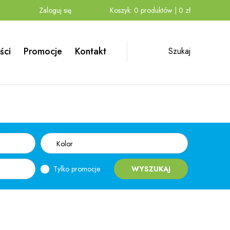
Zaloguj się
Koszyk:
0
produktów
|
0
zł
ści
Promocje
Kontakt
Szukaj
Kolor
Tylko promocje
WYSZUKAJ