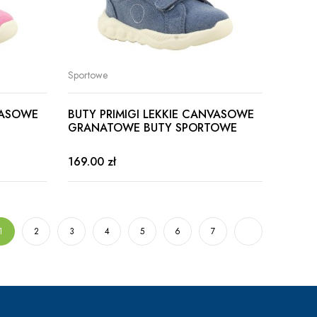
Sportowe
VASOWE
BUTY PRIMIGI LEKKIE CANVASOWE
GRANATOWE BUTY SPORTOWE
169.00 zł
1
2
3
4
5
6
7