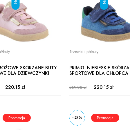
półbuty
Trzewiki i półbuty
 RÓŻOWE SKÓRZANE BUTY
PRIMIGI NIEBIESKIE SKÓRZ
WE DLA DZIEWCZYNKI
SPORTOWE DLA CHŁOPCA
220.15 zł
220.15 zł
259.00 zł
- 27%