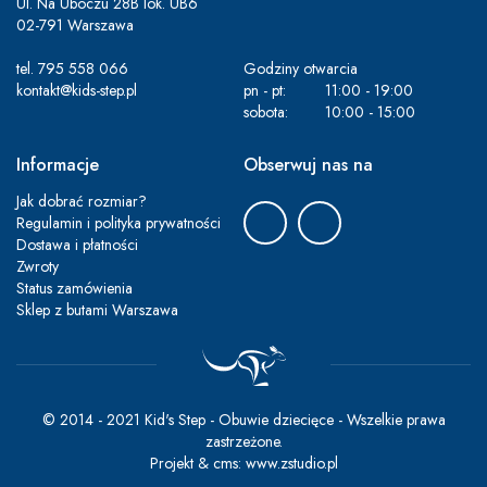
Ul. Na Uboczu 28B lok. UB6
02-791 Warszawa
tel.
795 558 066
Godziny otwarcia
kontakt@kids-step.pl
pn - pt:
11:00 - 19:00
sobota:
10:00 - 15:00
Informacje
Obserwuj nas na
Jak dobrać rozmiar?
Regulamin i polityka prywatności
Dostawa i płatności
Zwroty
Status zamówienia
Sklep z butami Warszawa
© 2014 - 2021 Kid's Step - Obuwie dziecięce - Wszelkie prawa
zastrzeżone.
Projekt &
cms
:
www.zstudio.pl