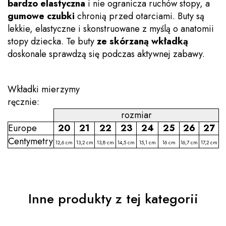
bardzo elastyczna
i nie ogranicza ruchów stopy, a
gumowe czubki
chronią przed otarciami. Buty są
lekkie, elastyczne i skonstruowane z myślą o anatomii
stopy dziecka. Te buty
ze skórzaną wkładką
doskonale sprawdzą się podczas aktywnej zabawy.
Wkładki mierzymy
ręcznie:
rozmiar
Europe
20
21
22
23
24
25
26
27
Centymetry
12,6 cm
13,2 cm
13,8 cm
14,5 cm
15,1 cm
16 cm
16,7 cm
17,2 cm
Inne produkty z tej kategorii