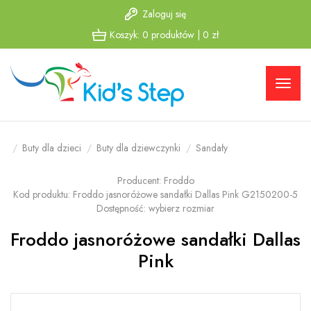
Zaloguj się
Przejdź
Przejdź
Koszyk:
0
produktów
|
0
zł
do menu
do
głównego
menu w
stopce
Buty dla dzieci
Buty dla dziewczynki
Sandały
Producent:
Froddo
Kod produktu:
Froddo jasnoróżowe sandałki Dallas Pink G2150200-5
Dostępność:
wybierz rozmiar
Froddo jasnoróżowe sandałki Dallas
Pink