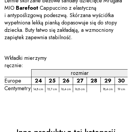
Letnie skórzane beżowe sandały dziecięce Mrugała
MIO
Barefoot
Cappuccino z elastyczną
i antypoślizgową podeszwą. Skórzana wyściółka
wypełniona lekką pianką dopasowuje się do stopy
dziecka.
Buty łatwo się zakładają, a wzmocniony
zapiętek zapewnia stabilność.
Wkładki mierzymy
ręcznie:
rozmiar
Europe
24
25
26
27
28
29
30
Centymetry
14,8 cm
15,7 cm
16,4 cm
16,8 cm
18,4 cm
19 cm
Inne produkty z tej kategorii