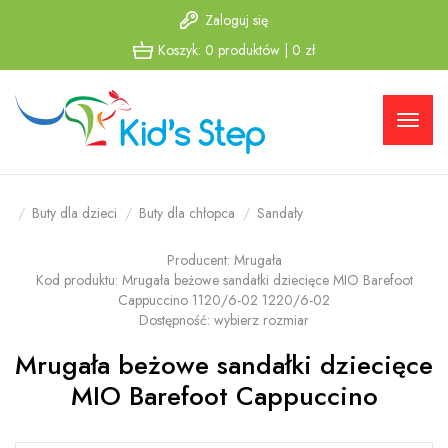
Zaloguj się
Przejdź
Przejdź
Koszyk:
0
produktów
|
0
zł
do menu
do
głównego
menu w
stopce
Buty dla dzieci
Buty dla chłopca
Sandały
Producent:
Mrugała
Kod produktu:
Mrugała beżowe sandałki dziecięce MIO Barefoot
Cappuccino 1120/6-02 1220/6-02
Dostępność:
wybierz rozmiar
Mrugała beżowe sandałki dziecięce
MIO Barefoot Cappuccino