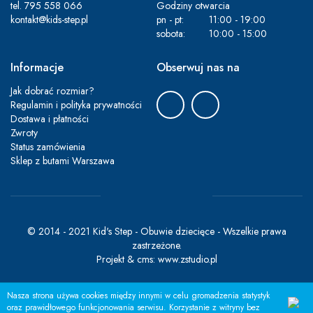
tel.
795 558 066
Godziny otwarcia
kontakt@kids-step.pl
pn - pt:
11:00 - 19:00
sobota:
10:00 - 15:00
Informacje
Obserwuj nas na
Jak dobrać rozmiar?
Regulamin i polityka prywatności
Dostawa i płatności
Zwroty
Status zamówienia
Sklep z butami Warszawa
© 2014 - 2021 Kid's Step - Obuwie dziecięce - Wszelkie prawa
zastrzeżone.
Projekt &
cms
:
www.zstudio.pl
Nasza strona używa cookies między innymi w celu gromadzenia statystyk
oraz prawidłowego funkcjonowania serwisu. Korzystanie z witryny bez