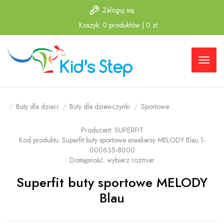
Zaloguj się
Przejdź
Przejdź
Koszyk:
0
produktów
|
0
zł
do menu
do
głównego
menu w
stopce
Buty dla dzieci
Buty dla dziewczynki
Sportowe
Producent:
SUPERFIT
Kod produktu:
Superfit buty sportowe sneakersy MELODY Blau 1-
000635-8000
Dostępność:
wybierz rozmiar
Superfit buty sportowe MELODY
Blau