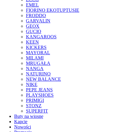
EMEL
FIORINO EKOTUPTUSIE
FRODDO
GARVALIN
GEOX
GUCIO
KANGAROOS
KEEN
KICKERS
MAYORAL
MILAMI
MRUGAŁA
NANGA
NATURINO
NEW BALANCE
NIKE
PEPE JEANS
PLAYSHOES
PRIMIGI
STONZ
SUPERFIT
Buty na wiosnę
Kapcie
Nowości