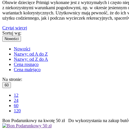
Obuwie dziecięce Primigi wykonane jest z wytrzymałych i często ni
z niekorzystnymi warunkami pogodowymi, np. w okresie jesiennym 
wariantach kolorystycznych. Użytkownicy mają pewność, że do ich wn
użytku codziennego, jak i podczas wycieczek rekreacyjnych, spaceró
Czytaj więcej
Sortuj wg:
Nowości
Nowości
Nazwy: od A do Z
Nazwy: od Z do A
Cena rosnąco
Cena malejąco
Na stronie:
60
12
24
60
120
Bon Podarunkowy na kwotę 50 zł Do wykorzystania na zakup butó