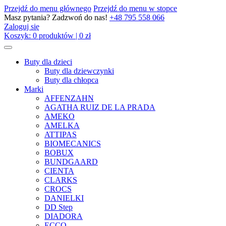
Przejdź do menu głównego
Przejdź do menu w stopce
Masz pytania? Zadzwoń do nas!
+48 795 558 066
Zaloguj się
Koszyk:
0
produktów
|
0
zł
Buty dla dzieci
Buty dla dziewczynki
Buty dla chłopca
Marki
AFFENZAHN
AGATHA RUIZ DE LA PRADA
AMEKO
AMELKA
ATTIPAS
BIOMECANICS
BOBUX
BUNDGAARD
CIENTA
CLARKS
CROCS
DANIELKI
DD Step
DIADORA
ECCO