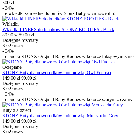
300 zł
- 34%
Te wkładki są idealne do butów Stonz Baby w zimowe dni!
Wkładki
Wkładki LINERS do bucików STONZ BOOTIES - Black
89.90 zł
59.00 zł
Dostępne rozmiary
S 0-9 m-cy
- 34%
Te buciki STONZ Original Baby Booties w kolorze fuksjowym z mot
Ocieplane
STONZ Buty dla noworodków i niemowląt Owl Fuchsia
149.00 zł
99.00 zł
Dostępne rozmiary
S 0-9 m-cy
- 34%
Te buciki STONZ Original Baby Booties w kolorze szarym z czarnymi
Buty dla dzieci
STONZ Buty dla noworodków i niemowląt Moustache Grey
149.00 zł
99.00 zł
Dostępne rozmiary
S 0-9 m-cy