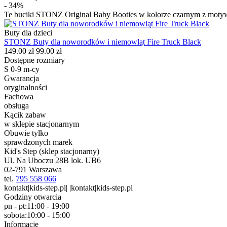
- 34%
Te buciki STONZ Original Baby Booties w kolorze czarnym z motywe
Buty dla dzieci
STONZ Buty dla noworodków i niemowląt Fire Truck Black
149.00 zł
99.00 zł
Dostępne rozmiary
S 0-9 m-cy
Gwarancja
oryginalności
Fachowa
obsługa
Kącik zabaw
w sklepie stacjonarnym
Obuwie tylko
sprawdzonych marek
Kid's Step (sklep stacjonarny)
Ul. Na Uboczu 28B lok. UB6
02-791 Warszawa
tel.
795 558 066
kontakt|kids-step.pl| |kontakt|kids-step.pl
Godziny otwarcia
pn - pt:
11:00 - 19:00
sobota:
10:00 - 15:00
Informacje