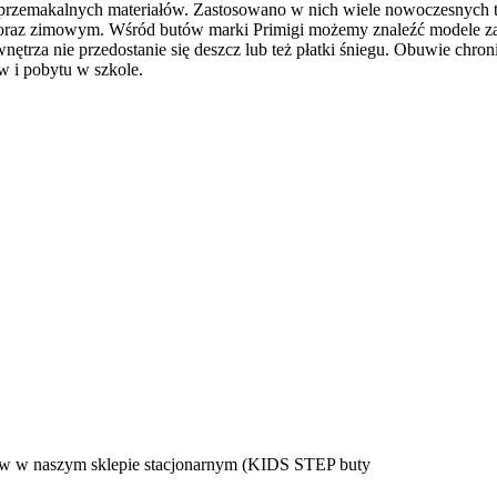
eprzemakalnych materiałów. Zastosowano w nich wiele nowoczesnych te
oraz zimowym. Wśród butów marki Primigi możemy znaleźć modele zar
ętrza nie przedostanie się deszcz lub też płatki śniegu. Obuwie chr
w i pobytu w szkole.
w w naszym sklepie stacjonarnym (KIDS STEP buty