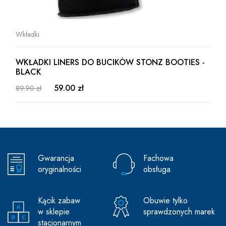
Wkładki
WKŁADKI LINERS DO BUCIKÓW STONZ BOOTIES -
BLACK
59.00 zł
89.90 zł
Gwarancja
Fachowa
oryginalności
obsługa
Kącik zabaw
Obuwie tylko
w sklepie
sprawdzonych marek
stacjonarnym