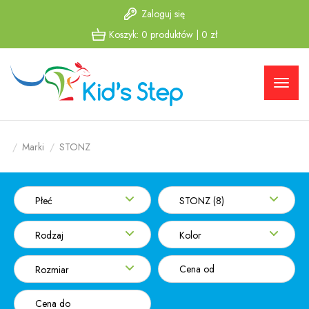
Zaloguj się
Przejdź
Przejdź
Koszyk:
0
produktów
|
0
zł
do menu
do
głównego
menu w
stopce
Marki
STONZ
Płeć
STONZ (8)
Rodzaj
Kolor
Rozmiar