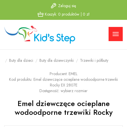
Zaloguj się
Przejdź
Przejdź
Koszyk:
0
produktów
|
0
zł
do menu
do
głównego
menu w
stopce
Buty dla dzieci
Buty dla dziewczynki
Trzewiki i półbuty
Producent:
EMEL
Kod produktu:
Emel dziewczęce ocieplane wodoodporne trzewiki
Rocky EX 2807E
Dostępność:
wybierz rozmiar
Emel dziewczęce ocieplane
wodoodporne trzewiki Rocky