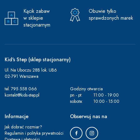
Kącik zabaw
Obuwie tylko
w sklepie
sprawdzonych marek
stacjonarnym
Kid's Step (sklep stacjonarny)
Ul. Na Uboczu 28B lok. UB6
02-791 Warszawa
tel.
795 558 066
Godziny otwarcia
kontakt@kids-step.pl
pn - pt:
11:00 - 19:00
sobota:
10:00 - 15:00
Informacje
Obserwuj nas na
Jak dobrać rozmiar?
Regulamin i polityka prywatności
Dostawa i płatności