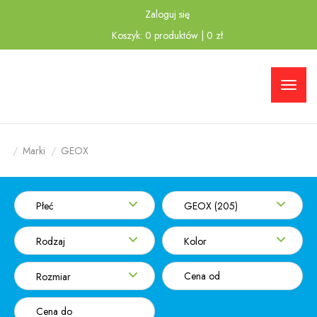
Zaloguj się
Przejdź
Przejdź
Koszyk:
0
produktów
|
0
zł
do menu
do
głównego
menu w
stopce
Marki
GEOX
Płeć
GEOX (205)
Rodzaj
Kolor
Rozmiar