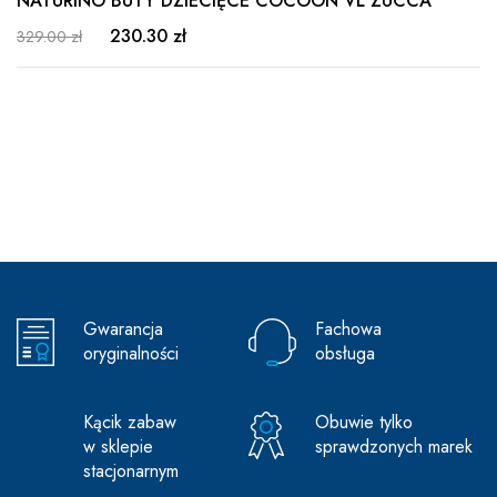
INO BUTY DZIECIĘCE COCOON VL ZUCCA
Ociepla
230.30 zł
ł
NATUR
NAVY
329.00 z
Gwarancja
Fachowa
oryginalności
obsługa
Kącik zabaw
Obuwie tylko
w sklepie
sprawdzonych marek
stacjonarnym