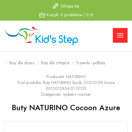
Zaloguj się
Przejdź
Przejdź
Koszyk:
0
produktów
|
0
zł
do menu
do
głównego
menu w
stopce
Buty dla dzieci
Buty dla chłopca
Trzewiki i półbuty
Producent:
NATURINO
Kod produktu:
Buty NATURINO buciki COCOON Azure
0012012904.01.0C03
Dostępność:
wybierz rozmiar
Buty NATURINO Cocoon Azure