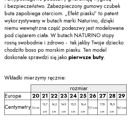
i bezpieczeństwo. Zabezpieczony gumowy czubek
buta zapobiega otarciom. „Efekt piasku” to patent
wykorzystywany w butach marki Naturino, dzięki
niemu wewnętrzna część podeszwy jest modelowana
pod ciężarem ciała. W butach NATURINO stopy
rosną swobodnie i zdrowo - tak jakby Twoje dziecko
chodziło boso po morskim piasku. Ten model
doskonale sprawdzi się jako
pierwsze buty
.
Wkładki mierzymy ręcznie:
rozmiar
Europe
20
21
22
23
24
25
26
27
28
29
13,7
14,2
14,9
15,5
16,4
17,8
18,5
Centymetry
13 cm
17,1 cm
19,1 cm
cm
cm
cm
cm
cm
cm
cm