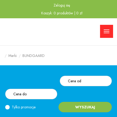
Zaloguj się
Przejdź
Przejdź
Koszyk:
0
produktów
|
0
zł
do menu
do
głównego
menu w
stopce
Marki
BUNDGAARD
Tylko promocje
WYSZUKAJ