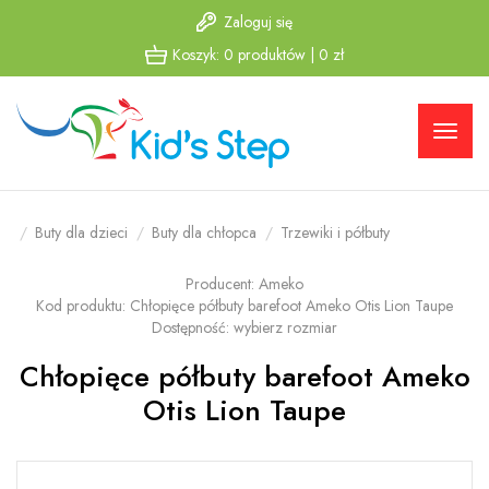
Zaloguj się
Przejdź
Przejdź
Koszyk:
0
produktów
|
0
zł
do menu
do
głównego
menu w
stopce
Buty dla dzieci
Buty dla chłopca
Trzewiki i półbuty
Producent:
Ameko
Kod produktu:
Chłopięce półbuty barefoot Ameko Otis Lion Taupe
Dostępność:
wybierz rozmiar
Chłopięce półbuty barefoot Ameko
Otis Lion Taupe