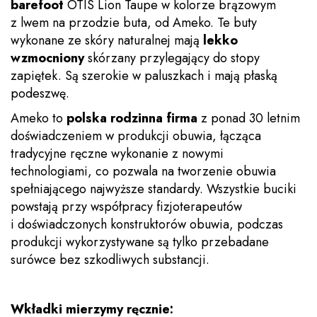
barefoot
OTIS Lion Taupe w kolorze brązowym
z lwem na przodzie buta, od Ameko. Te buty
wykonane ze skóry naturalnej mają
lekko
wzmocniony
skórzany przylegający do stopy
zapiętek. Są szerokie w paluszkach i mają płaską
podeszwę.
Ameko to
polska rodzinna firma
z ponad 30 letnim
doświadczeniem w produkcji obuwia, łącząca
tradycyjne ręczne wykonanie z nowymi
technologiami, co pozwala na tworzenie obuwia
spełniającego najwyższe standardy. Wszystkie buciki
powstają przy współpracy fizjoterapeutów
i doświadczonych konstruktorów obuwia, podczas
produkcji wykorzystywane są tylko przebadane
surówce bez szkodliwych substancji.
Wkładki mierzymy ręcznie: