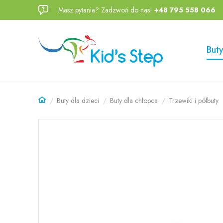
Masz pytania? Zadzwoń do nas!
+48 795 558 066
Przejdź
Przejdź
do menu
do
głównego
menu w
Buty
stopce
Buty dla dzieci
Buty dla chłopca
Trzewiki i półbuty