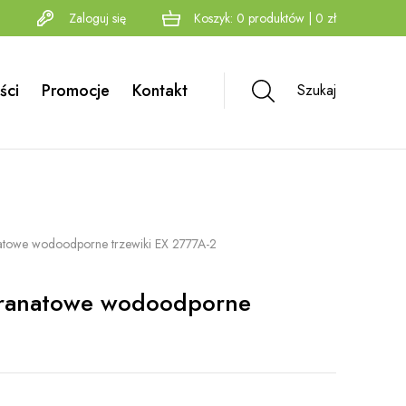
Zaloguj się
Koszyk:
0
produktów
|
0
zł
ści
Promocje
Kontakt
Szukaj
atowe wodoodporne trzewiki EX 2777A-2
granatowe wodoodporne