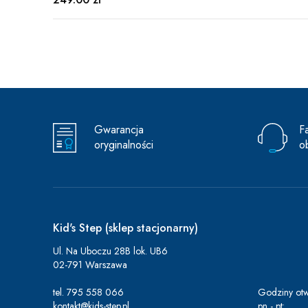
Gwarancja
F
oryginalności
o
Kid's Step (sklep stacjonarny)
Ul. Na Uboczu 28B lok. UB6
02-791 Warszawa
tel.
795 558 066
Godziny otw
kontakt@kids-step.pl
pn - pt: