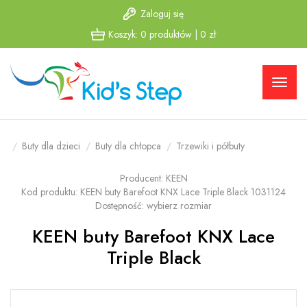
Zaloguj się
Przejdź
Przejdź
Koszyk:
0
produktów
|
0
zł
do menu
do
głównego
menu w
stopce
Buty dla dzieci
Buty dla chłopca
Trzewiki i półbuty
Producent:
KEEN
Kod produktu:
KEEN buty Barefoot KNX Lace Triple Black 1031124
Dostępność:
wybierz rozmiar
KEEN buty Barefoot KNX Lace
Triple Black