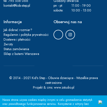
tel.
795 558 066
Godziny otwarcia
kontakt@kids-step.pl
pn - pt:
11:00 - 19:00
sobota:
10:00 - 15:00
Informacje
Obserwuj nas na
Jak dobrać rozmiar?
Regulamin i polityka prywatności
Dostawa i płatności
Zwroty
Status zamówienia
Sklep z butami Warszawa
© 2014 - 2021 Kid's Step - Obuwie dziecięce - Wszelkie prawa
zastrzeżone.
Projekt &
cms
:
www.zstudio.pl
Nasza strona używa cookies między innymi w celu gromadzenia statystyk
oraz prawidłowego funkcjonowania serwisu. Korzystanie z witryny bez