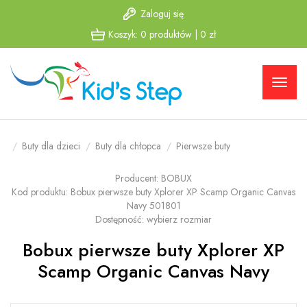
Zaloguj się
Przejdź
Przejdź
Koszyk:
0
produktów
|
0
zł
do menu
do
głównego
menu w
stopce
Buty dla dzieci
Buty dla chłopca
Pierwsze buty
Producent:
BOBUX
Kod produktu:
Bobux pierwsze buty Xplorer XP Scamp Organic Canvas
Navy 501801
Dostępność:
wybierz rozmiar
Bobux pierwsze buty Xplorer XP
Scamp Organic Canvas Navy