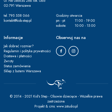
Ul. Na Uboczu 28B lok. UB6
02-791 Warszawa
tel.
795 558 066
Godziny otwarcia
kontakt@kids-step.pl
pn - pt:
11:00 - 19:00
sobota:
10:00 - 15:00
Informacje
Obserwuj nas na
Jak dobrać rozmiar?
Regulamin i polityka prywatności
Dostawa i płatności
Zwroty
Status zamówienia
Sklep z butami Warszawa
© 2014 - 2021 Kid's Step - Obuwie dziecięce - Wszelkie prawa
zastrzeżone.
Projekt &
cms
:
www.zstudio.pl