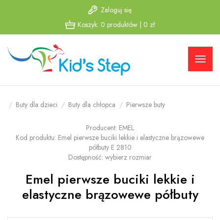
Zaloguj się
Przejdź
Przejdź
Koszyk:
0
produktów
|
0
zł
do menu
do
głównego
menu w
stopce
Buty dla dzieci
Buty dla chłopca
Pierwsze buty
Producent:
EMEL
Kod produktu:
Emel pierwsze buciki lekkie i elastyczne brązowewe
półbuty E 2810
Dostępność:
wybierz rozmiar
Emel pierwsze buciki lekkie i
elastyczne brązowewe półbuty