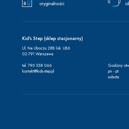
oryginalności
o
Kid's Step (sklep stacjonarny)
Ul. Na Uboczu 28B lok. UB6
02-791 Warszawa
tel.
795 558 066
Godziny otw
kontakt@kids-step.pl
pn - pt:
sobota: