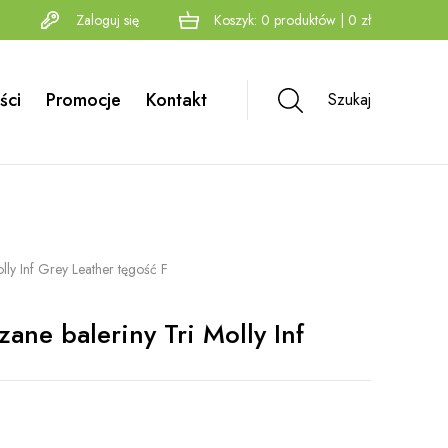
Zaloguj się
Koszyk:
0
produktów
|
0
zł
ści
Promocje
Kontakt
Szukaj
olly Inf Grey Leather tęgość F
zane baleriny Tri Molly Inf