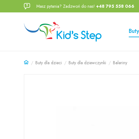
Masz pytania? Zadzwoń do nas!
+48 795 558 066
Przejdź
Przejdź
do menu
do
głównego
menu w
Buty
stopce
Buty dla dzieci
Buty dla dziewczynki
Baleriny