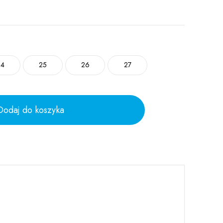
24
25
26
27
Dodaj do koszyka