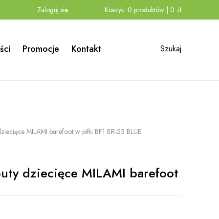
Zaloguj się
Koszyk:
0
produktów
|
0
zł
ści
Promocje
Kontakt
Szukaj
y dziecięce MILAMI barefoot w piłki BF1 BR-25 BLUE
buty dziecięce MILAMI barefoot