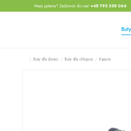
Masz pytania? Zadzwoń do nas!
+48 795 558 066
Przejdź
Przejdź
do menu
do
głównego
menu w
Buty
stopce
Buty dla dzieci
Buty dla chłopca
Kapcie