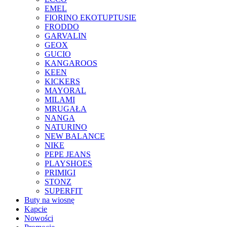
EMEL
FIORINO EKOTUPTUSIE
FRODDO
GARVALIN
GEOX
GUCIO
KANGAROOS
KEEN
KICKERS
MAYORAL
MILAMI
MRUGAŁA
NANGA
NATURINO
NEW BALANCE
NIKE
PEPE JEANS
PLAYSHOES
PRIMIGI
STONZ
SUPERFIT
Buty na wiosnę
Kapcie
Nowości