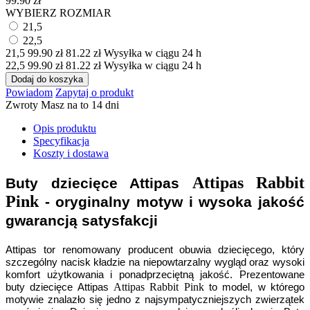
99.90
zł
WYBIERZ ROZMIAR
21,5
22,5
21,5
99.90
zł
81.22
zł
Wysyłka w ciągu 24 h
22,5
99.90
zł
81.22
zł
Wysyłka w ciągu 24 h
Dodaj do koszyka
Powiadom
Zapytaj o produkt
Zwroty
Masz na to 14 dni
Opis produktu
Specyfikacja
Koszty i dostawa
Attipas Rabbit
Buty dziecięce Attipas
Pink
- oryginalny motyw i wysoka jakość
gwarancją satysfakcji
Attipas tor renomowany producent obuwia dziecięcego, który
szczególny nacisk kładzie na niepowtarzalny wygląd oraz wysoki
komfort użytkowania i ponadprzeciętną jakość. Prezentowane
Attipas Rabbit Pink
buty dziecięce Attipas
to model, w którego
motywie znalazło się jedno z najsympatyczniejszych zwierzątek