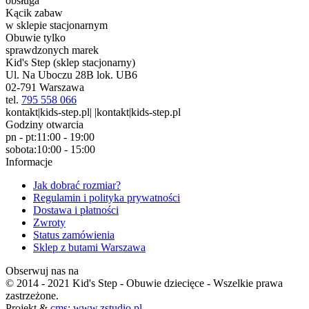
obsługa
Kącik zabaw
w sklepie stacjonarnym
Obuwie tylko
sprawdzonych marek
Kid's Step (sklep stacjonarny)
Ul. Na Uboczu 28B lok. UB6
02-791 Warszawa
tel.
795 558 066
kontakt|kids-step.pl| |kontakt|kids-step.pl
Godziny otwarcia
pn - pt:
11:00 - 19:00
sobota:
10:00 - 15:00
Informacje
Jak dobrać rozmiar?
Regulamin i polityka prywatności
Dostawa i płatności
Zwroty
Status zamówienia
Sklep z butami Warszawa
Obserwuj nas na
© 2014 - 2021 Kid's Step - Obuwie dziecięce - Wszelkie prawa
zastrzeżone.
Projekt &
cms
:
www.zstudio.pl