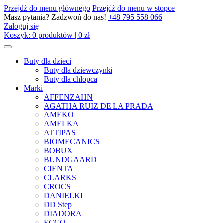
Przejdź do menu głównego
Przejdź do menu w stopce
Masz pytania? Zadzwoń do nas!
+48 795 558 066
Zaloguj się
Koszyk:
0
produktów
|
0
zł
Buty dla dzieci
Buty dla dziewczynki
Buty dla chłopca
Marki
AFFENZAHN
AGATHA RUIZ DE LA PRADA
AMEKO
AMELKA
ATTIPAS
BIOMECANICS
BOBUX
BUNDGAARD
CIENTA
CLARKS
CROCS
DANIELKI
DD Step
DIADORA
ECCO