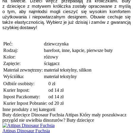
na świecie. Dzieci wręcz przepadają za króliczkami. Buty
z dziecięce z motywem króliczka zostały opracowane z myślą
o tym, aby najmłodsi mogli cieszyć się wysokim komfortem
użytkowania i niepowtarzalnym designem. Obuwie cechuje się
także elastycznością. Wybierz je już dzisiaj i zamów z gwarancją
szybkiej dostawy!
Płeć:
dziewczynka
Rodzaj:
barefoot, inne, kapcie, pierwsze buty
Kolor:
różowy
Zapięcie:
ściągacz
Materiał zewnętrzny:
materiał tekstylny, silikon
Wyściółka:
materiał tekstylny
Odbiór osobisty:
0 zł
Kurier Inpost:
od 14 zł
Inpost Paczkomaty:
od 14 zł
Kurier Inpost Pobranie:
od 20 zł
Inne produkty z tej kategorii
Buty dziecięce Dinosaur Fuchsia Attipas Który mały poszukiwacz
przygód nie uwielbia dinozurów? Buty dziecięce
Attipas Dinosaur Fuchsia