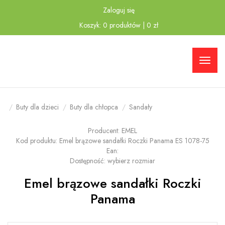
Zaloguj się
Przejdź
Przejdź
Koszyk:
0
produktów
|
0
zł
do menu
do
głównego
menu w
stopce
Buty dla dzieci
Buty dla chłopca
Sandały
Producent:
EMEL
Kod produktu:
Emel brązowe sandałki Roczki Panama ES 1078-75
Ean:
Dostępność:
wybierz rozmiar
Emel brązowe sandałki Roczki
Panama