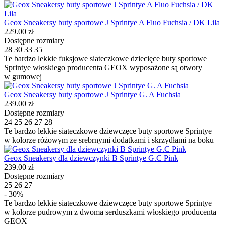
Geox Sneakersy buty sportowe J Sprintye A Fluo Fuchsia / DK Lila
229.00 zł
Dostępne rozmiary
28
30
33
35
Te bardzo lekkie fuksjowe siateczkowe dziecięce buty sportowe
Sprintye włoskiego producenta GEOX wyposażone są otwory
w gumowej
Geox Sneakersy buty sportowe J Sprintye G. A Fuchsia
239.00 zł
Dostępne rozmiary
24
25
26
27
28
Te bardzo lekkie siateczkowe dziewczęce buty sportowe Sprintye
w kolorze różowym ze srebrnymi dodatkami i skrzydłami na boku
Geox Sneakersy dla dziewczynki B Sprintye G.C Pink
239.00 zł
Dostępne rozmiary
25
26
27
- 30%
Te bardzo lekkie siateczkowe dziewczęce buty sportowe Sprintye
w kolorze pudrowym z dwoma serduszkami włoskiego producenta
GEOX