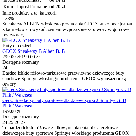
Kurier Inpost Pobranie:
od 20 zł
Inne produkty z tej kategorii
- 33%
Sneakersy ALBEN włoskiego producenta GEOX w kolorze jeansu
z karmelowym wykończeniem wyposażone są otwory w gumowej
podeszwie,
Buty dla dzieci
GEOX Sneakersy B Alben B. B
299.00 zł
199.00 zł
Dostępne rozmiary
24
Bardzo lekkie różowo-turkusowe przewiewne dziewczęce buty
sportowe Sprintye włoskiego producenta GEOX wyposażone są
otwory
Geox Sneakersy buty sportowe dla dziewczynki J Sprintye G. D
Pink / Watersea
199.00 zł
Dostępne rozmiary
24
25
26
27
Te bardzo lekkie różowe z liliowymi akcentami siateczkowe
dziewczęce buty sportowe Sprintye włoskiego producenta GEOX