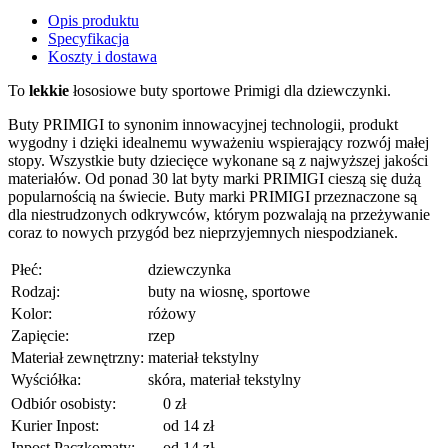
Opis produktu
Specyfikacja
Koszty i dostawa
To
lekkie
łososiowe buty sportowe Primigi dla dziewczynki.
Buty PRIMIGI to synonim innowacyjnej technologii, produkt
wygodny i dzięki idealnemu wyważeniu wspierający rozwój małej
stopy. Wszystkie buty dziecięce wykonane są z najwyższej jakości
materiałów. Od ponad 30 lat byty marki PRIMIGI cieszą się dużą
popularnością na świecie.
Buty marki PRIMIGI przez­nac­zone są
dla niestrud­zonych odkry­w­ców, którym pozwalają na przeży­wanie
coraz to nowych przygód bez nieprzy­jem­nych niespodzianek.
Płeć:
dziewczynka
Rodzaj:
buty na wiosnę, sportowe
Kolor:
różowy
Zapięcie:
rzep
Materiał zewnętrzny:
materiał tekstylny
Wyściółka:
skóra, materiał tekstylny
Odbiór osobisty:
0 zł
Kurier Inpost:
od 14 zł
Inpost Paczkomaty:
od 14 zł