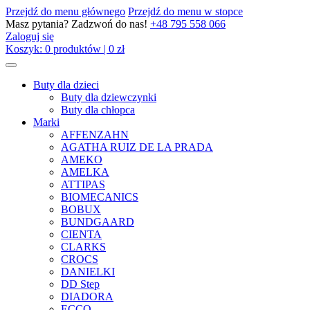
Przejdź do menu głównego
Przejdź do menu w stopce
Masz pytania? Zadzwoń do nas!
+48 795 558 066
Zaloguj się
Koszyk:
0
produktów
|
0
zł
Buty dla dzieci
Buty dla dziewczynki
Buty dla chłopca
Marki
AFFENZAHN
AGATHA RUIZ DE LA PRADA
AMEKO
AMELKA
ATTIPAS
BIOMECANICS
BOBUX
BUNDGAARD
CIENTA
CLARKS
CROCS
DANIELKI
DD Step
DIADORA
ECCO