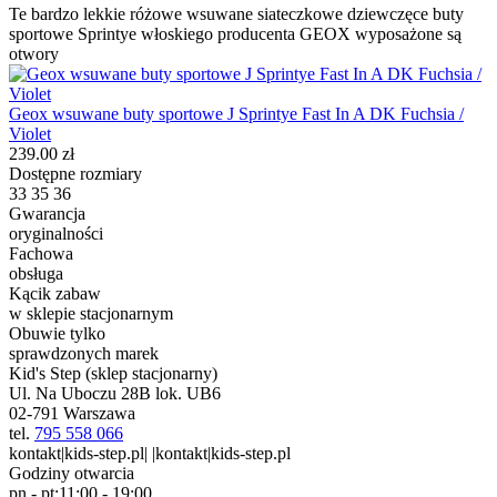
Te bardzo lekkie różowe wsuwane siateczkowe dziewczęce buty
sportowe Sprintye włoskiego producenta GEOX wyposażone są
otwory
Geox wsuwane buty sportowe J Sprintye Fast In A DK Fuchsia /
Violet
239.00 zł
Dostępne rozmiary
33
35
36
Gwarancja
oryginalności
Fachowa
obsługa
Kącik zabaw
w sklepie stacjonarnym
Obuwie tylko
sprawdzonych marek
Kid's Step (sklep stacjonarny)
Ul. Na Uboczu 28B lok. UB6
02-791 Warszawa
tel.
795 558 066
kontakt|kids-step.pl| |kontakt|kids-step.pl
Godziny otwarcia
pn - pt:
11:00 - 19:00