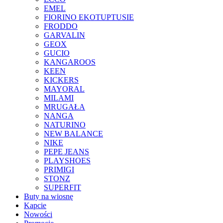
EMEL
FIORINO EKOTUPTUSIE
FRODDO
GARVALIN
GEOX
GUCIO
KANGAROOS
KEEN
KICKERS
MAYORAL
MILAMI
MRUGAŁA
NANGA
NATURINO
NEW BALANCE
NIKE
PEPE JEANS
PLAYSHOES
PRIMIGI
STONZ
SUPERFIT
Buty na wiosnę
Kapcie
Nowości