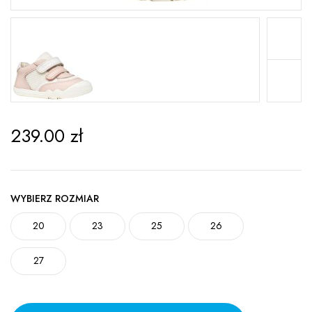
239.00
zł
WYBIERZ ROZMIAR
20
23
25
26
27