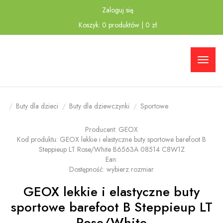
Zaloguj się
Przejdź
Przejdź
Koszyk:
0
produktów
|
0
zł
do menu
do
głównego
menu w
stopce
Buty dla dzieci
Buty dla dziewczynki
Sportowe
Producent:
GEOX
Kod produktu:
GEOX lekkie i elastyczne buty sportowe barefoot B
Steppieup LT Rose/White B6563A 08514 C8W1Z
Ean:
Dostępność:
wybierz rozmiar
GEOX lekkie i elastyczne buty
sportowe barefoot B Steppieup LT
Rose/White