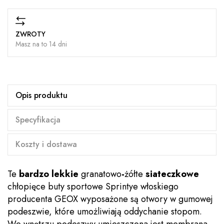
ZWROTY
Masz na to 14 dni
Opis produktu
Specyfikacja
Koszty i dostawa
Te
bardzo lekkie
granatowo
-
żółte
siateczkowe
chłopięce buty sportowe Sprintye włoskiego
producenta GEOX wyposażone są otwory w gumowej
podeszwie, które umożliwiają oddychanie stopom.
We wnętrzu podeszwy umieszczona jest membrana