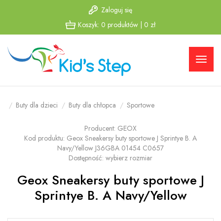
Zaloguj się
Przejdź
Przejdź
Koszyk:
0
produktów
|
0
zł
do menu
do
głównego
menu w
stopce
Buty dla dzieci
Buty dla chłopca
Sportowe
Producent:
GEOX
Kod produktu:
Geox Sneakersy buty sportowe J Sprintye B. A
Navy/Yellow J36GBA 01454 C0657
Dostępność:
wybierz rozmiar
Geox Sneakersy buty sportowe J
Sprintye B. A Navy/Yellow