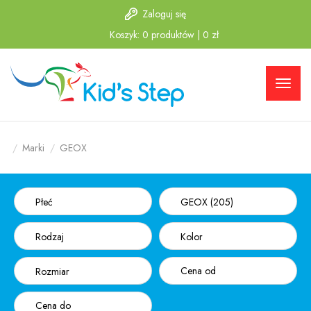
Zaloguj się
Przejdź
Przejdź
Koszyk:
0
produktów
|
0
zł
do menu
do
głównego
menu w
stopce
Marki
GEOX
Płeć
GEOX (205)
Rodzaj
Kolor
Rozmiar