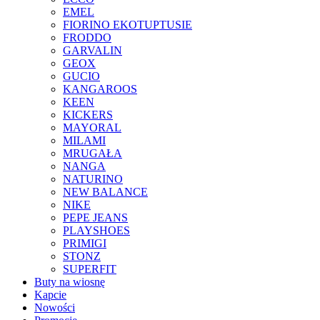
EMEL
FIORINO EKOTUPTUSIE
FRODDO
GARVALIN
GEOX
GUCIO
KANGAROOS
KEEN
KICKERS
MAYORAL
MILAMI
MRUGAŁA
NANGA
NATURINO
NEW BALANCE
NIKE
PEPE JEANS
PLAYSHOES
PRIMIGI
STONZ
SUPERFIT
Buty na wiosnę
Kapcie
Nowości