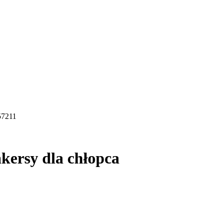
57211
kersy dla chłopca