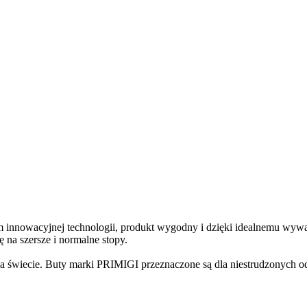
m innowacyjnej technologii, produkt wygodny i dzięki idealnemu wywa
 na szersze i normalne stopy.
a świecie.
Buty marki PRIMIGI przez­nac­zone są dla niestrud­zonych 