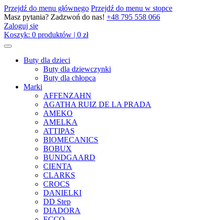
Przejdź do menu głównego
Przejdź do menu w stopce
Masz pytania? Zadzwoń do nas!
+48 795 558 066
Zaloguj się
Koszyk:
0
produktów
|
0
zł
Buty dla dzieci
Buty dla dziewczynki
Buty dla chłopca
Marki
AFFENZAHN
AGATHA RUIZ DE LA PRADA
AMEKO
AMELKA
ATTIPAS
BIOMECANICS
BOBUX
BUNDGAARD
CIENTA
CLARKS
CROCS
DANIELKI
DD Step
DIADORA
ECCO