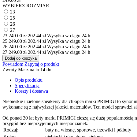
249.00
zł
WYBIERZ ROZMIAR
23
25
26
27
23
249.00
zł
202.44
zł
Wysyłka w ciągu 24 h
25
249.00
zł
202.44
zł
Wysyłka w ciągu 24 h
26
249.00
zł
202.44
zł
Wysyłka w ciągu 24 h
27
249.00
zł
202.44
zł
Wysyłka w ciągu 24 h
Dodaj do koszyka
Powiadom
Zapytaj o produkt
Zwroty
Masz na to 14 dni
Opis produktu
Specyfikacja
Koszty i dostawa
Niebieskie i zielone sneakersy dla chłopca marki PRIMIGI to synoni
wykonane są z najwyższej jakości materiałów. Ten model sprawdzi się
Od ponad 30 lat byty marki PRIMIGI cieszą się dużą popularnością n
przygód bez nieprzy­jem­nych niespodzianek.
Rodzaj:
buty na wiosnę, sportowe, trzewiki i półbuty
Kolor:
niebieski i granatowy, zielony