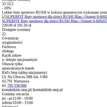
33
33,5
- 20%
Lekkie buty sportowe RUSH w kolorze granatowym wykonane został
SUPERFIT Buty sportowe dla dzieci RUSH Blau / Orange 0-60920
239.00 zł
191.20 zł
Dostępne rozmiary
22
Gwarancja
oryginalności
Fachowa
obsługa
Kącik zabaw
w sklepie stacjonarnym
Obuwie tylko
sprawdzonych marek
Kid's Step (sklep stacjonarny)
Ul. Na Uboczu 28B lok. UB6
02-791 Warszawa
tel.
795 558 066
kontakt|kids-step.pl| |kontakt|kids-step.pl
Godziny otwarcia
pn - pt:
11:00 - 19:00
sobota:
10:00 - 15:00
Informacje