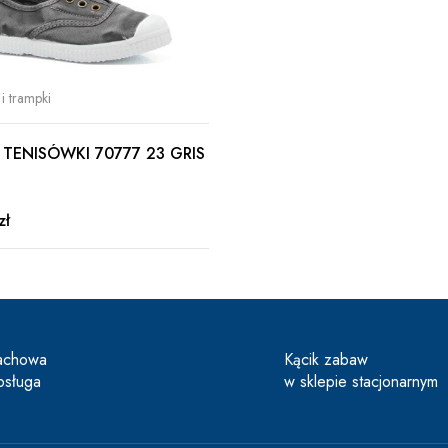
i trampki
 TENISÓWKI 70777 23 GRIS
zł
achowa
Kącik zabaw
bsługa
w sklepie stacjonarnym