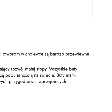
ki otworom w cholewce są bardzo przewiewne
jący rozwój małej stopy. Wszystkie buty
żą popularnością na świecie.
Buty marki
owych przygód bez nieprzy­jem­nych