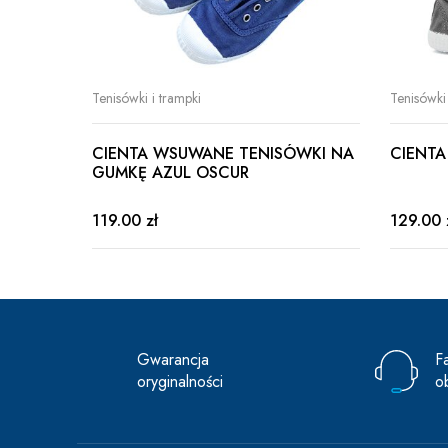
Tenisówki i trampki
Tenisówki 
CIENTA WSUWANE TENISÓWKI NA
CIENTA
GUMKĘ AZUL OSCUR
119.00 zł
129.00 
Gwarancja
F
oryginalności
o