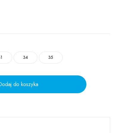
31
34
35
Dodaj do koszyka