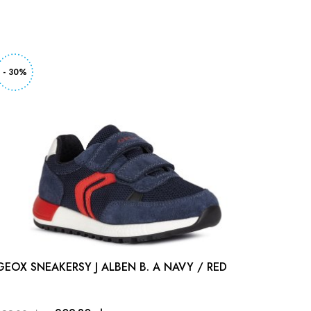
- 30%
- 30%
GEOX SNEAKERSY J ALBEN B. A NAVY / RED
Sandały
KEEN 