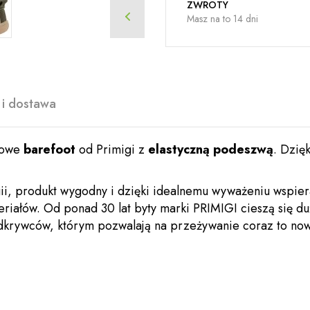
ZWROTY
Masz na to 14 dni
 i dostawa
rtowe
barefoot
od Primigi z
elastyczną podeszwą
. Dzię
ii, produkt wygodny i dzięki idealnemu wyważeniu wspiera
eriałów. Od ponad 30 lat byty marki PRIMIGI cieszą się du
odkry­w­ców, którym pozwalają na przeży­wanie coraz to n