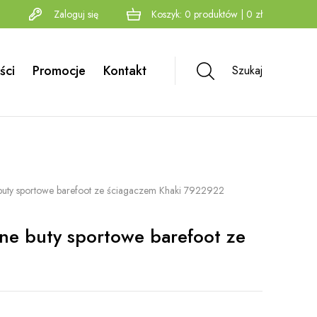
Zaloguj się
Koszyk:
0
produktów
|
0
zł
ści
Promocje
Kontakt
Szukaj
buty sportowe barefoot ze ściagaczem Khaki 7922922
ne buty sportowe barefoot ze