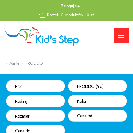
Zaloguj się
Przejdź
Przejdź
Koszyk:
0
produktów
|
0
zł
do menu
do
głównego
menu w
stopce
Marki
FRODDO
Płeć
FRODDO (96)
Rodzaj
Kolor
Rozmiar