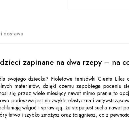
 i dostawa
 dzieci zapinane na dwa rzepy – na co
a swojego dziecka? Fioletowe tenisówki Cienta Lilas
nych materiałów, dzięki czemu zapobiega poceniu si
osi się przez wiele miesięcy nawet mimo prania to opcj
kowo podeszwa jest niezwykle elastyczna i antywstrząsow
chłaniają wilgoć i sprawiają, że stopa jest sucha nawet p
tóry łatwo i szybko założysz oraz ściągniesz, co z pewno