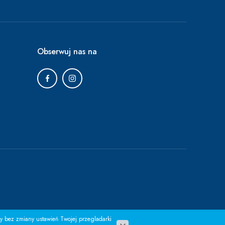
Obserwuj nas na
ny bez zmiany ustawień Twojej przegladarki