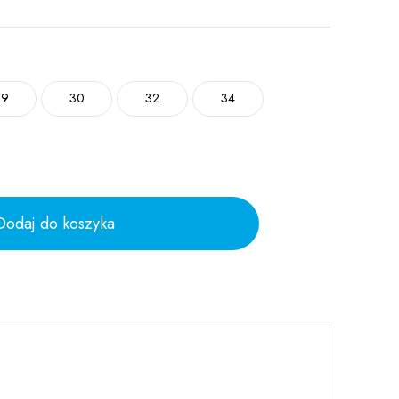
29
30
32
34
Dodaj do koszyka