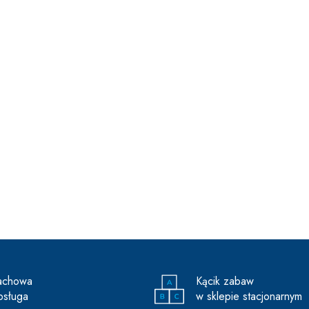
achowa
Kącik zabaw
bsługa
w sklepie stacjonarnym