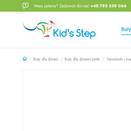
Masz pytania? Zadzwoń do nas!
+48 795 558 066
Przejdź
Przejdź
do menu
do
głównego
menu w
Buty
stopce
Buty dla dzieci
Buty dla dziewczynki
Tenisówki i tr