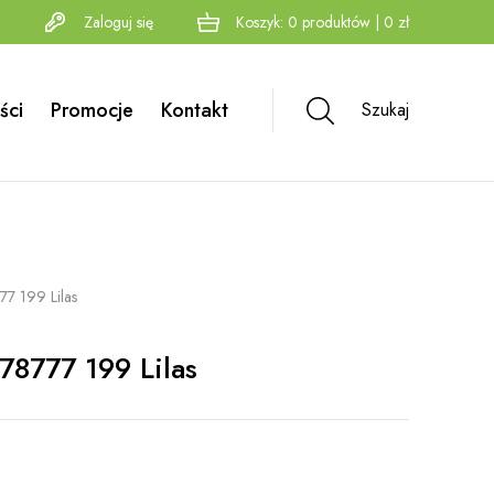
Zaloguj się
Koszyk:
0
produktów
|
0
zł
ści
Promocje
Kontakt
Szukaj
77 199 Lilas
78777 199 Lilas