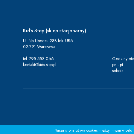
Kid's Step (sklep stacjonarny)
Ul. Na Uboczu 28B lok. UB6
02-791 Warszawa
tel.
795 558 066
Godziny otw
kontakt@kids-step.pl
pn - pt:
sobota:
Nasza strona używa cookies między innymi w celu g