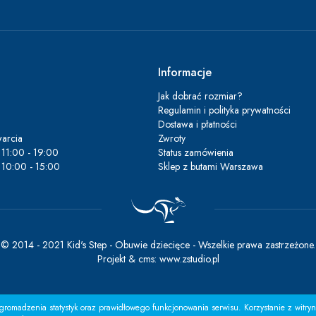
Informacje
Jak dobrać rozmiar?
Regulamin i polityka prywatności
Dostawa i płatności
arcia
Zwroty
11:00 - 19:00
Status zamówienia
10:00 - 15:00
Sklep z butami Warszawa
© 2014 - 2021 Kid's Step - Obuwie dziecięce - Wszelkie prawa zastrzeżone.
Projekt &
cms
:
www.zstudio.pl
romadzenia statystyk oraz prawidłowego funkcjonowania serwisu. Korzystanie z witry