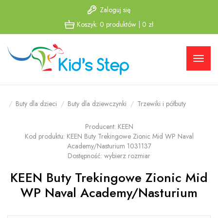
Zaloguj się
Przejdź
Przejdź
Koszyk:
0
produktów
|
0
zł
do menu
do
głównego
menu w
stopce
Buty dla dzieci
Buty dla dziewczynki
Trzewiki i półbuty
Producent:
KEEN
Kod produktu:
KEEN Buty Trekingowe Zionic Mid WP Naval
Academy/Nasturium 1031137
Dostępność:
wybierz rozmiar
KEEN Buty Trekingowe Zionic Mid
WP Naval Academy/Nasturium