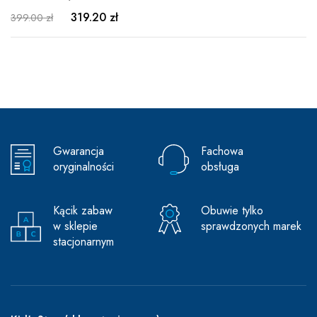
319.20 zł
399.00 zł
Gwarancja
Fachowa
oryginalności
obsługa
Kącik zabaw
Obuwie tylko
w sklepie
sprawdzonych marek
stacjonarnym