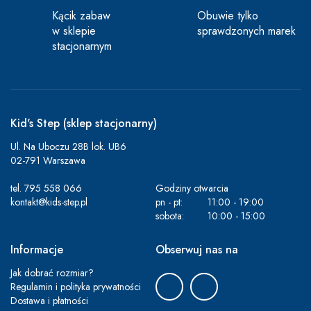
Kącik zabaw
Obuwie tylko
w sklepie
sprawdzonych marek
stacjonarnym
Kid's Step (sklep stacjonarny)
Ul. Na Uboczu 28B lok. UB6
02-791 Warszawa
tel.
795 558 066
Godziny otwarcia
kontakt@kids-step.pl
pn - pt:
11:00 - 19:00
sobota:
10:00 - 15:00
Informacje
Obserwuj nas na
Jak dobrać rozmiar?
Regulamin i polityka prywatności
Dostawa i płatności