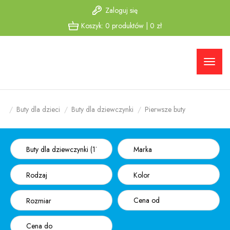
Zaloguj się
Przejdź
Przejdź
Koszyk:
0
produktów
|
0
zł
do menu
do
głównego
menu w
stopce
Buty dla dzieci
Buty dla dziewczynki
Pierwsze buty
Buty dla dziewczynki (1135)
Marka
Rodzaj
Kolor
Rozmiar