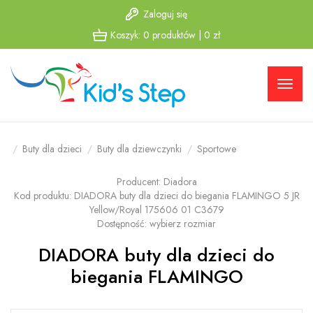
Zaloguj się
Przejdź
Przejdź
Koszyk:
0
produktów
|
0
zł
do menu
do
głównego
menu w
stopce
Buty dla dzieci
Buty dla dziewczynki
Sportowe
Producent:
Diadora
Kod produktu:
DIADORA buty dla dzieci do biegania FLAMINGO 5 JR
Yellow/Royal 175606 01 C3679
Dostępność:
wybierz rozmiar
DIADORA buty dla dzieci do
biegania FLAMINGO