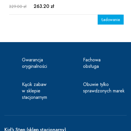
263.20 zł
329.00 zł
Ładowanie
Gwarancja
Fachowa
oryginalności
obsługa
Kącik zabaw
Obuwie tylko
w sklepie
sprawdzonych marek
stacjonarnym
Kid's Step (sklep stacjonarny)