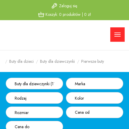
Zaloguj się
Przejdź
Przejdź
Koszyk:
0
produktów
|
0
zł
do menu
do
głównego
menu w
stopce
Buty dla dzieci
Buty dla dziewczynki
Pierwsze buty
Buty dla dziewczynki (1135)
Marka
Rodzaj
Kolor
Rozmiar