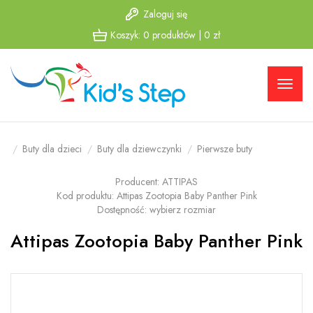
Zaloguj się
Przejdź
Przejdź
Koszyk:
0
produktów
|
0
zł
do menu
do
głównego
menu w
stopce
Buty dla dzieci
Buty dla dziewczynki
Pierwsze buty
Producent:
ATTIPAS
Kod produktu:
Attipas Zootopia Baby Panther Pink
Dostępność:
wybierz rozmiar
Attipas Zootopia Baby Panther Pink