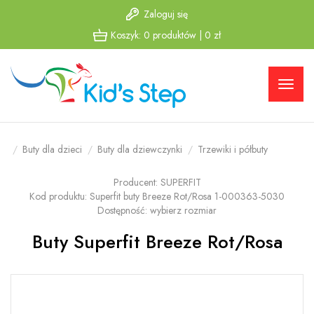
Zaloguj się
Przejdź
Przejdź
Koszyk:
0
produktów
|
0
zł
do menu
do
głównego
menu w
stopce
Buty dla dzieci
Buty dla dziewczynki
Trzewiki i półbuty
Producent:
SUPERFIT
Kod produktu:
Superfit buty Breeze Rot/Rosa 1-000363-5030
Dostępność:
wybierz rozmiar
Buty Superfit Breeze Rot/Rosa