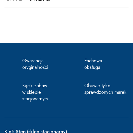
Gwarancja
Fachowa
oryginalności
obsługa
Kącik zabaw
Obuwie tylko
w sklepie
sprawdzonych marek
stacjonarnym
Kid's Step (sklep stacjonarny)