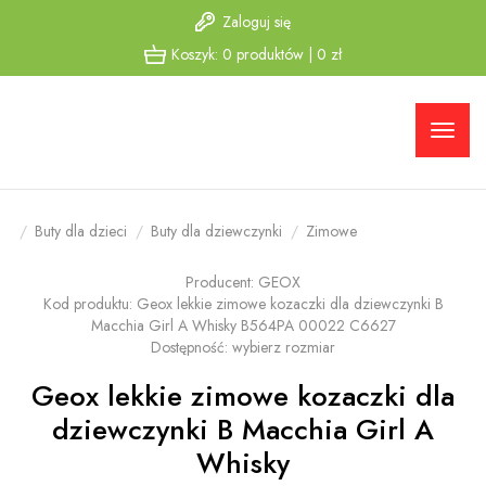
Zaloguj się
Przejdź
Przejdź
Koszyk:
0
produktów
|
0
zł
do menu
do
głównego
menu w
stopce
Buty dla dzieci
Buty dla dziewczynki
Zimowe
Producent:
GEOX
Kod produktu:
Geox lekkie zimowe kozaczki dla dziewczynki B
Macchia Girl A Whisky B564PA 00022 C6627
Dostępność:
wybierz rozmiar
Geox lekkie zimowe kozaczki dla
dziewczynki B Macchia Girl A
Whisky