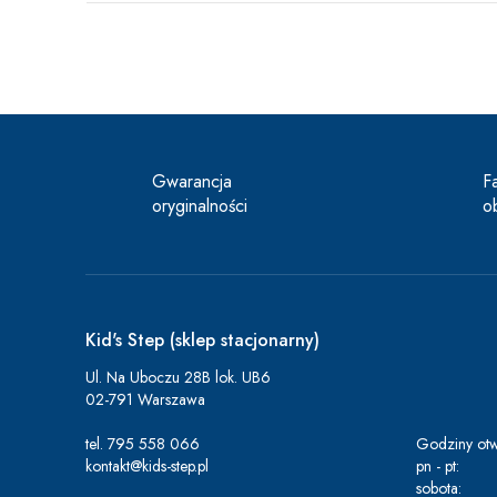
Gwarancja
F
oryginalności
o
Kid's Step (sklep stacjonarny)
Ul. Na Uboczu 28B lok. UB6
02-791 Warszawa
tel.
795 558 066
Godziny otw
kontakt@kids-step.pl
pn - pt:
sobota: