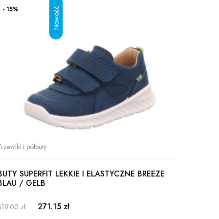
- 15%
- 20%
Trzewiki i półbuty
Trzewiki
BUTY SUPERFIT LEKKIE I ELASTYCZNE BREEZE
BUTY 
BLAU / GELB
BLAU 
271.15 zł
319.00 zł
319.00 