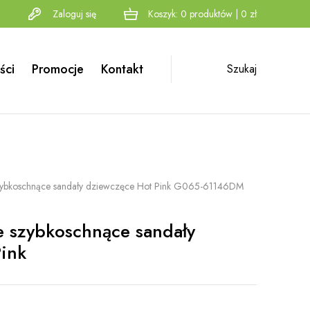
Zaloguj się
Koszyk:
0
produktów
|
0
zł
ści
Promocje
Kontakt
Szukaj
zybkoschnące sandały dziewczęce Hot Pink G065-61146DM
 szybkoschnące sandały
ink