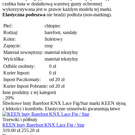
czubka buta w dodatkową warstwę gumy ochronnej
wykorzystywana jest w prawie każdym modelu tej marki.
Elastyczna podeszwa
nie brudzi podłoża (non-marking).
Płeć:
chłopiec
Rodzaj:
barefoot, sandały
Kolor:
fioletowy
Zapięcie:
rzep
Materiał zewnętrzny:
materiał tekstylny
Wyściółka:
materiał tekstylny
Odbiór osobisty:
0 zł
Kurier Inpost:
0 zł
Inpost Paczkomaty:
od 20 zł
Kurier Inpost Pobranie:
od 20 zł
Inne produkty z tej kategorii
- 20%
Śliwkowe buty Barefoot KNX Lace Fig/Star marki KEEN słyną
z lekkości i komfortu. Elastyczne sznurówki gwarantują łatwe
Trzewiki i półbuty
KEEN buty Barefoot KNX Lace Fig / Star
319.00 zł
255.20 zł