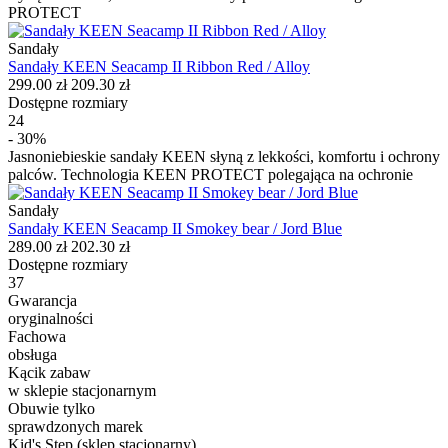
PROTECT
Sandały
Sandały KEEN Seacamp II Ribbon Red / Alloy
299.00 zł
209.30 zł
Dostępne rozmiary
24
- 30%
Jasnoniebieskie sandały KEEN słyną z lekkości, komfortu i ochrony
palców. Technologia KEEN PROTECT polegająca na ochronie
Sandały
Sandały KEEN Seacamp II Smokey bear / Jord Blue
289.00 zł
202.30 zł
Dostępne rozmiary
37
Gwarancja
oryginalności
Fachowa
obsługa
Kącik zabaw
w sklepie stacjonarnym
Obuwie tylko
sprawdzonych marek
Kid's Step (sklep stacjonarny)