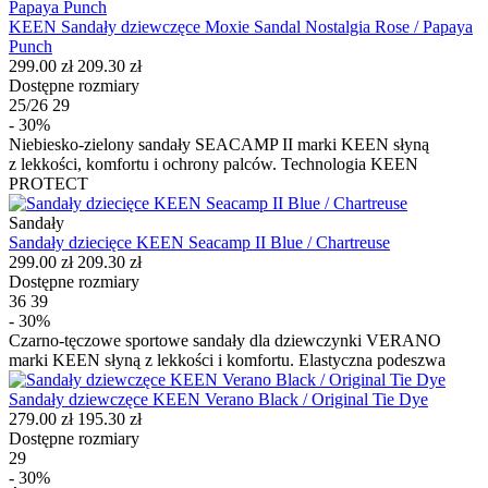
KEEN Sandały dziewczęce Moxie Sandal Nostalgia Rose / Papaya
Punch
299.00 zł
209.30 zł
Dostępne rozmiary
25/26
29
- 30%
Niebiesko-zielony sandały SEACAMP II marki KEEN słyną
z lekkości, komfortu i ochrony palców. Technologia KEEN
PROTECT
Sandały
Sandały dziecięce KEEN Seacamp II Blue / Chartreuse
299.00 zł
209.30 zł
Dostępne rozmiary
36
39
- 30%
Czarno-tęczowe sportowe sandały dla dziewczynki VERANO
marki KEEN słyną z lekkości i komfortu. Elastyczna podeszwa
Sandały dziewczęce KEEN Verano Black / Original Tie Dye
279.00 zł
195.30 zł
Dostępne rozmiary
29
- 30%