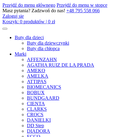
Przejdź do menu głównego
Przejdź do menu w stopce
Masz pytania? Zadzwoń do nas!
+48 795 558 066
Zaloguj się
Koszyk:
0
produktów
|
0
zł
Buty dla dzieci
Buty dla dziewczynki
Buty dla chłopca
Marki
AFFENZAHN
AGATHA RUIZ DE LA PRADA
AMEKO
AMELKA
ATTIPAS
BIOMECANICS
BOBUX
BUNDGAARD
CIENTA
CLARKS
CROCS
DANIELKI
DD Step
DIADORA
ECCO