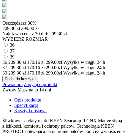
Oszczędzasz 30%
209.30
zł
299.00 zł
Najniższa cena z 30 dni:
209.30
zł
WYBIERZ ROZMIAR
36
37
39
36
209.30
zł
170.16
zł
299.00zł
Wysyłka w ciągu 24 h
37
209.30
zł
170.16
zł
299.00zł
Wysyłka w ciągu 24 h
39
209.30
zł
170.16
zł
299.00zł
Wysyłka w ciągu 24 h
Dodaj do koszyka
Powiadom
Zapytaj o produkt
Zwroty
Masz na to 14 dni
Opis produktu
Specyfikacja
Koszty i dostawa
Śliwkowe sandały marki KEEN Seacamp II CNX Mauve słyną
z lekkości, komfortu i ochrony palców. Technologia KEEN
PROTECT polegająca na ochronie palców poprzez wyposażenie