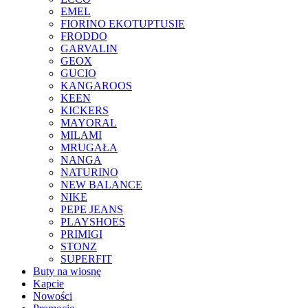
EMEL
FIORINO EKOTUPTUSIE
FRODDO
GARVALIN
GEOX
GUCIO
KANGAROOS
KEEN
KICKERS
MAYORAL
MILAMI
MRUGAŁA
NANGA
NATURINO
NEW BALANCE
NIKE
PEPE JEANS
PLAYSHOES
PRIMIGI
STONZ
SUPERFIT
Buty na wiosnę
Kapcie
Nowości