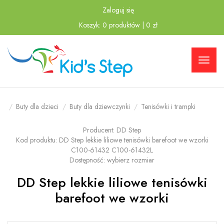
Zaloguj się
Przejdź
Przejdź
Koszyk:
0
produktów
|
0
zł
do menu
do
głównego
menu w
stopce
Buty dla dzieci
Buty dla dziewczynki
Tenisówki i trampki
Producent:
DD Step
Kod produktu:
DD Step lekkie liliowe tenisówki barefoot we wzorki
C100-61432 C100-61432L
Dostępność:
wybierz rozmiar
DD Step lekkie liliowe tenisówki
barefoot we wzorki